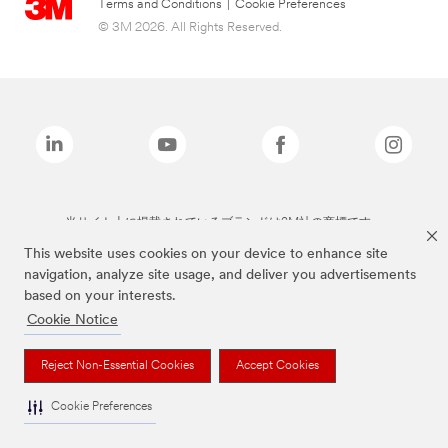
Terms and Conditions
|
Cookie Preferences
© 3M 2026. All Rights Reserved.
当サイト上に掲載されているブランドは3M社の商標です。
This website uses cookies on your device to enhance site
navigation, analyze site usage, and deliver you advertisements
based on your interests.
Cookie Notice
Reject Non-Essential Cookies
Accept Cookies
Cookie Preferences