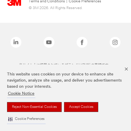
Terms and Conditions
|
Cookie Preferences
© 3M 2026. All Rights Reserved.
当サイト上に掲載されているブランドは3M社の商標です。
This website uses cookies on your device to enhance site
navigation, analyze site usage, and deliver you advertisements
based on your interests.
Cookie Notice
Reject Non-Essential Cookies
Accept Cookies
Cookie Preferences