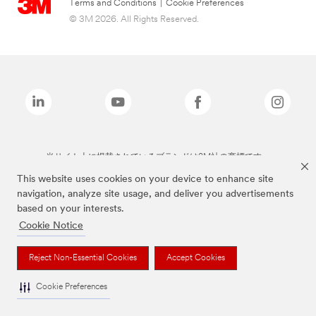
Terms and Conditions
|
Cookie Preferences
© 3M 2026. All Rights Reserved.
当サイト上に掲載されているブランドは3M社の商標です。
This website uses cookies on your device to enhance site
navigation, analyze site usage, and deliver you advertisements
based on your interests.
Cookie Notice
Reject Non-Essential Cookies
Accept Cookies
Cookie Preferences