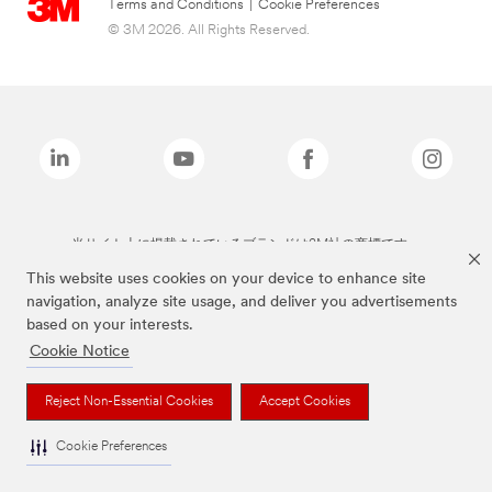
Terms and Conditions
|
Cookie Preferences
© 3M 2026. All Rights Reserved.
当サイト上に掲載されているブランドは3M社の商標です。
This website uses cookies on your device to enhance site
navigation, analyze site usage, and deliver you advertisements
based on your interests.
Cookie Notice
Reject Non-Essential Cookies
Accept Cookies
Cookie Preferences