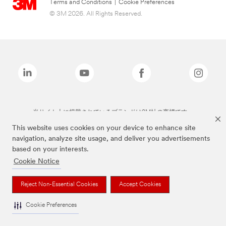
Terms and Conditions
|
Cookie Preferences
© 3M 2026. All Rights Reserved.
当サイト上に掲載されているブランドは3M社の商標です。
This website uses cookies on your device to enhance site
navigation, analyze site usage, and deliver you advertisements
based on your interests.
Cookie Notice
Reject Non-Essential Cookies
Accept Cookies
Cookie Preferences