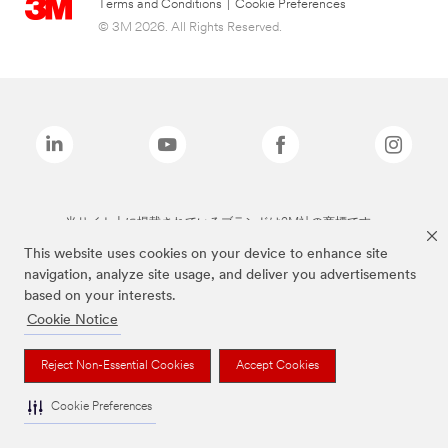
Terms and Conditions
|
Cookie Preferences
© 3M 2026. All Rights Reserved.
当サイト上に掲載されているブランドは3M社の商標です。
This website uses cookies on your device to enhance site
navigation, analyze site usage, and deliver you advertisements
based on your interests.
Cookie Notice
Reject Non-Essential Cookies
Accept Cookies
Cookie Preferences