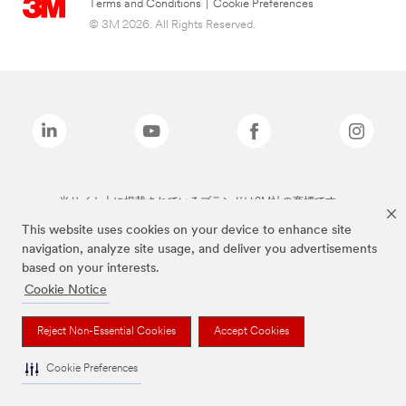
Terms and Conditions
|
Cookie Preferences
© 3M 2026. All Rights Reserved.
当サイト上に掲載されているブランドは3M社の商標です。
This website uses cookies on your device to enhance site
navigation, analyze site usage, and deliver you advertisements
based on your interests.
Cookie Notice
Reject Non-Essential Cookies
Accept Cookies
Cookie Preferences