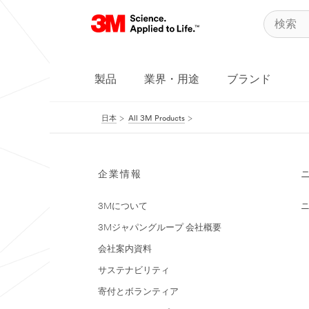
製品
業界・用途
ブランド
日本
All 3M Products
企業情報
3Mについて
3Mジャパングループ 会社概要
会社案内資料
サステナビリティ
寄付とボランティア