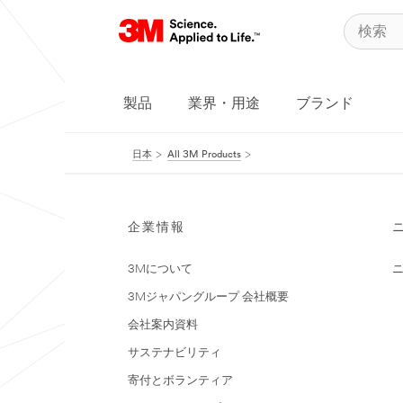
製品
業界・用途
ブランド
日本
All 3M Products
企業情報
3Mについて
3Mジャパングループ 会社概要
会社案内資料
サステナビリティ
寄付とボランティア