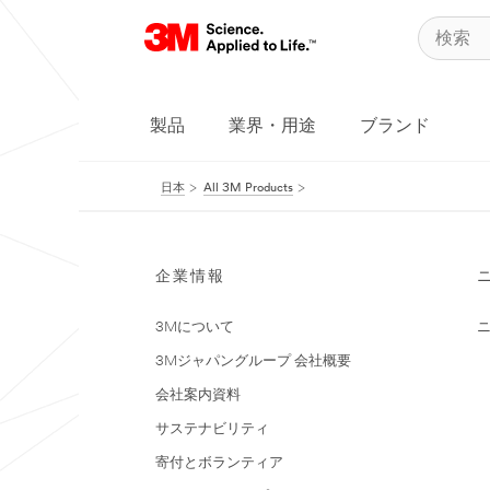
製品
業界・用途
ブランド
日本
All 3M Products
企業情報
3Mについて
3Mジャパングループ 会社概要
会社案内資料
サステナビリティ
寄付とボランティア