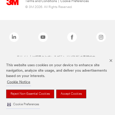
Terms and Conditions
|
Cookie Preferences
© 3M 2026. All Rights Reserved.
当サイト上に掲載されているブランドは3M社の商標です。
This website uses cookies on your device to enhance site
navigation, analyze site usage, and deliver you advertisements
based on your interests.
Cookie Notice
Reject Non-Essential Cookies
Accept Cookies
Cookie Preferences