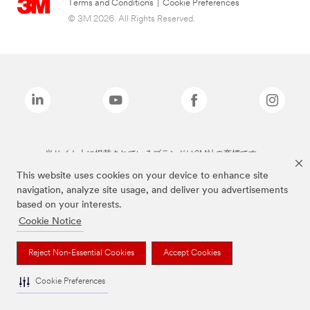
Terms and Conditions
|
Cookie Preferences
© 3M 2026. All Rights Reserved.
当サイト上に掲載されているブランドは3M社の商標です。
This website uses cookies on your device to enhance site
navigation, analyze site usage, and deliver you advertisements
based on your interests.
Cookie Notice
Reject Non-Essential Cookies
Accept Cookies
Cookie Preferences