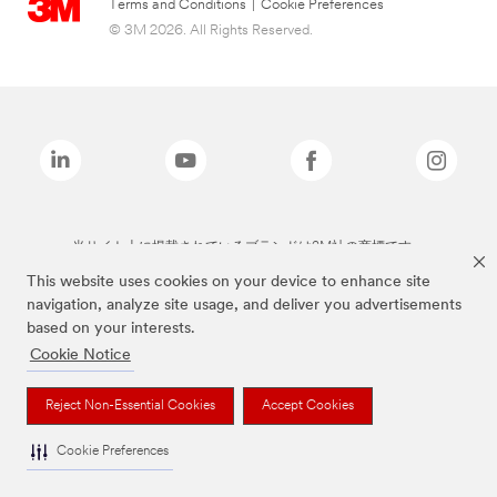
Terms and Conditions
|
Cookie Preferences
© 3M 2026. All Rights Reserved.
当サイト上に掲載されているブランドは3M社の商標です。
This website uses cookies on your device to enhance site
navigation, analyze site usage, and deliver you advertisements
based on your interests.
Cookie Notice
Reject Non-Essential Cookies
Accept Cookies
Cookie Preferences