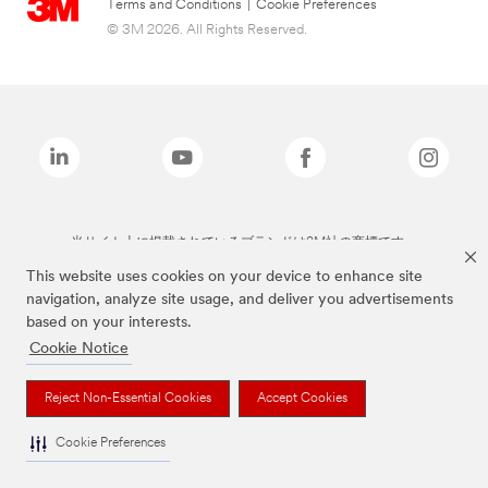
Terms and Conditions
|
Cookie Preferences
© 3M 2026. All Rights Reserved.
当サイト上に掲載されているブランドは3M社の商標です。
This website uses cookies on your device to enhance site
navigation, analyze site usage, and deliver you advertisements
based on your interests.
Cookie Notice
Reject Non-Essential Cookies
Accept Cookies
Cookie Preferences