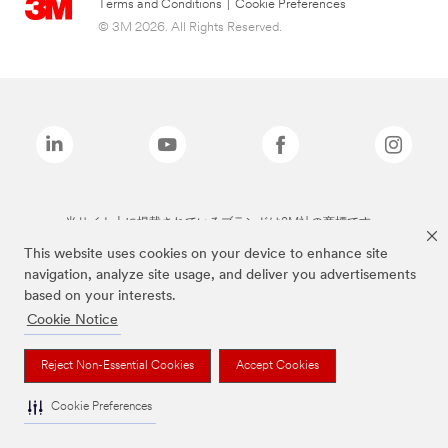
Terms and Conditions
|
Cookie Preferences
© 3M 2026. All Rights Reserved.
当サイト上に掲載されているブランドは3M社の商標です。
This website uses cookies on your device to enhance site
navigation, analyze site usage, and deliver you advertisements
based on your interests.
Cookie Notice
Reject Non-Essential Cookies
Accept Cookies
Cookie Preferences