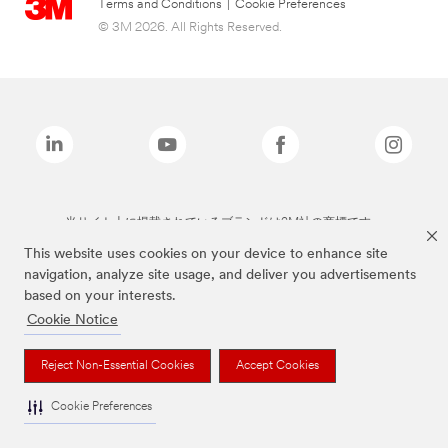
Terms and Conditions
|
Cookie Preferences
© 3M 2026. All Rights Reserved.
当サイト上に掲載されているブランドは3M社の商標です。
This website uses cookies on your device to enhance site
navigation, analyze site usage, and deliver you advertisements
based on your interests.
Cookie Notice
Reject Non-Essential Cookies
Accept Cookies
Cookie Preferences