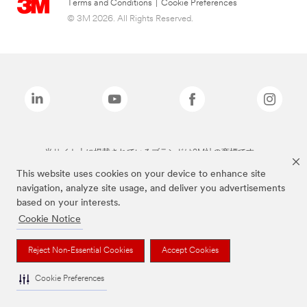
Terms and Conditions
|
Cookie Preferences
© 3M 2026. All Rights Reserved.
当サイト上に掲載されているブランドは3M社の商標です。
This website uses cookies on your device to enhance site
navigation, analyze site usage, and deliver you advertisements
based on your interests.
Cookie Notice
Reject Non-Essential Cookies
Accept Cookies
Cookie Preferences