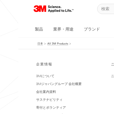
製品
業界・用途
ブランド
日本
All 3M Products
企業情報
3Mについて
3Mジャパングループ 会社概要
会社案内資料
サステナビリティ
寄付とボランティア