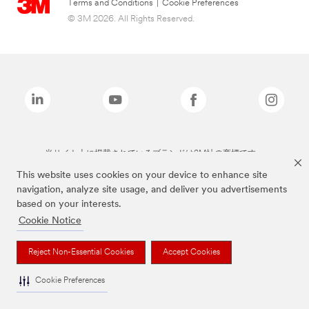
Terms and Conditions
|
Cookie Preferences
© 3M 2026. All Rights Reserved.
当サイト上に掲載されているブランドは3M社の商標です。
This website uses cookies on your device to enhance site
navigation, analyze site usage, and deliver you advertisements
based on your interests.
Cookie Notice
Reject Non-Essential Cookies
Accept Cookies
Cookie Preferences