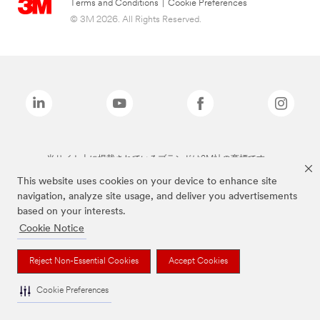
Terms and Conditions
|
Cookie Preferences
© 3M 2026. All Rights Reserved.
当サイト上に掲載されているブランドは3M社の商標です。
This website uses cookies on your device to enhance site
navigation, analyze site usage, and deliver you advertisements
based on your interests.
Cookie Notice
Reject Non-Essential Cookies
Accept Cookies
Cookie Preferences