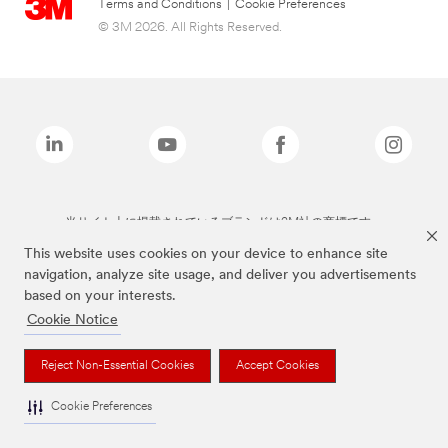
Terms and Conditions
|
Cookie Preferences
© 3M 2026. All Rights Reserved.
当サイト上に掲載されているブランドは3M社の商標です。
This website uses cookies on your device to enhance site
navigation, analyze site usage, and deliver you advertisements
based on your interests.
Cookie Notice
Reject Non-Essential Cookies
Accept Cookies
Cookie Preferences