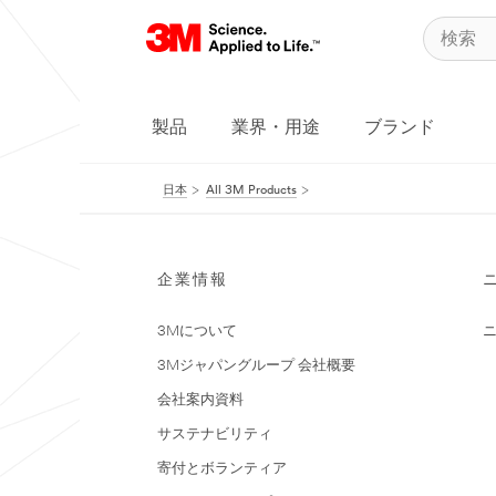
製品
業界・用途
ブランド
日本
All 3M Products
企業情報
3Mについて
3Mジャパングループ 会社概要
会社案内資料
サステナビリティ
寄付とボランティア