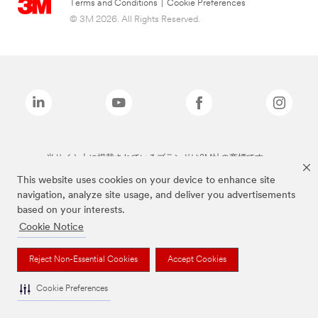
Terms and Conditions
|
Cookie Preferences
© 3M 2026. All Rights Reserved.
当サイト上に掲載されているブランドは3M社の商標です。
This website uses cookies on your device to enhance site
navigation, analyze site usage, and deliver you advertisements
based on your interests.
Cookie Notice
Reject Non-Essential Cookies
Accept Cookies
Cookie Preferences