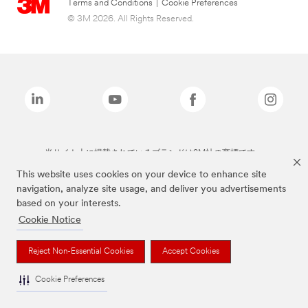
Terms and Conditions
|
Cookie Preferences
© 3M 2026. All Rights Reserved.
当サイト上に掲載されているブランドは3M社の商標です。
This website uses cookies on your device to enhance site
navigation, analyze site usage, and deliver you advertisements
based on your interests.
Cookie Notice
Reject Non-Essential Cookies
Accept Cookies
Cookie Preferences