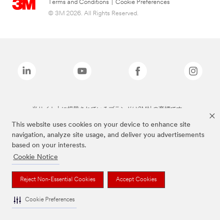
Terms and Conditions
|
Cookie Preferences
© 3M 2026. All Rights Reserved.
当サイト上に掲載されているブランドは3M社の商標です。
This website uses cookies on your device to enhance site
navigation, analyze site usage, and deliver you advertisements
based on your interests.
Cookie Notice
Reject Non-Essential Cookies
Accept Cookies
Cookie Preferences