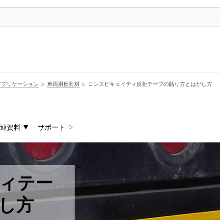
アプリケーション
車両用反射材
コンスピキュイティ反射テープの貼り方とはがし方
連資料
サポート
ィテー
し方