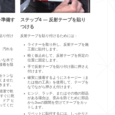
を準備す
ステップ4 — 反射テープを貼り
つける
貼り付け
反射テープを貼り付けるためには：
ライナーを取り外し、反射テープを施
、汚れを
工面に貼付します。
軽く仮止めして、反射テープを所定の
いな水で
位置に固定します。
接着を阻
手で反射テープを貼り付け面に押さえ
付けます。
セトンな
確実に接着するようにスキージー（ま
くませた
たは他の工具）を使用して、テープを
きます。
なでながら押さえ付けます。
清潔で乾
ヒンジ、ラッチ、またはその他の部品
をすぐに乾
がある場合は、歪みを防ぐために部品
、ドア ヒ
から3㎜の隙間を空けてテープをカッ
ってくだ
トします。
リベットに貼付するには、しっかりと