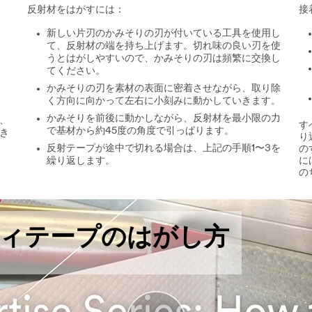
反射材をはがすには：
接
新しい片刃のかみそりの刃が付いている工具を使用し
て、反射材の端を持ち上げます。切れ味の良い刃を使
うとはがしやすいので、かみそりの刃は頻繁に交換し
てください。
かみそりの刃を素材の表面に密着させながら、取り除
く方向に向かって左右に小刻みに動かしていきます。
かみそりを前後に動かしながら、反射材を最小限の力
、
す
で基材から約45度の角度で引っぱります。
き
り
反射テープが途中で切れる場合は、上記の手順1〜3を
の
繰り返します。
に
の
ィテープのはがし方