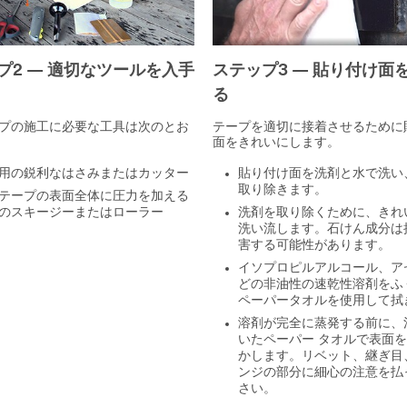
プ2 — 適切なツールを入手
ステップ3 — 貼り付け面
る
プの施工に必要な工具は次のとお
テープを適切に接着させるために
面をきれいにします。
用の鋭利なはさみまたはカッター
貼り付け面を洗剤と水で洗い
取り除きます。
テープの表面全体に圧力を加える
のスキージーまたはローラー
洗剤を取り除くために、きれ
洗い流します。石けん成分は
害する可能性があります。
イソプロピルアルコール、ア
どの非油性の速乾性溶剤をふ
ペーパータオルを使用して拭
溶剤が完全に蒸発する前に、
いたペーパー タオルで表面
かします。リベット、継ぎ目
ンジの部分に細心の注意を払
さい。