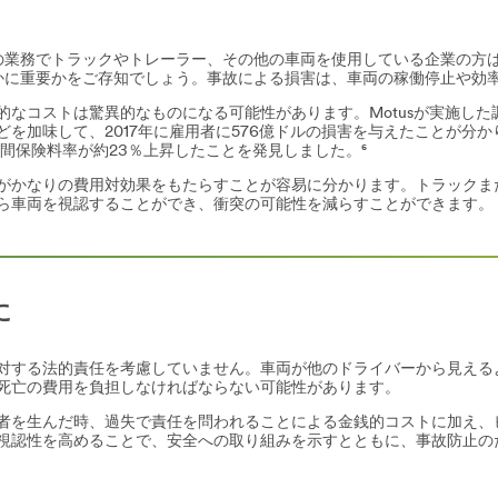
の業務でトラックやトレーラー、その他の車両を使用している企業の方
かに重要かをご存知でしょう。事故による損害は、車両の稼働停止や効
的なコストは驚異的なものになる可能性があります。Motusが実施し
を加味して、2017年に雇用者に576億ドルの損害を与えたことが分
間保険料率が約23％上昇したことを発見しました。⁶
がかなりの費用対効果をもたらすことが容易に分かります。トラックま
ら車両を視認することができ、衝突の可能性を減らすことができます。
に
対する法的責任を考慮していません。車両が他のドライバーから見える
死亡の費用を負担しなければならない可能性があります。
者を生んだ時、過失で責任を問われることによる金銭的コストに加え、
視認性を高めることで、安全への取り組みを示すとともに、事故防止の