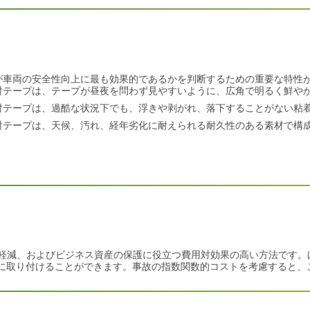
が車両の安全性向上に最も効果的であるかを判断するための重要な特性
射テープは、テープが昼夜を問わず見やすいように、広角で明るく鮮や
射テープは、過酷な状況下でも、浮きや剥がれ、落下することがない粘
射テープは、天候、汚れ、経年劣化に耐えられる耐久性のある素材で構
軽減、およびビジネス資産の保護に役立つ費用対効果の高い方法です。ほ
価に取り付けることができます。事故の指数関数的コストを考慮すると、