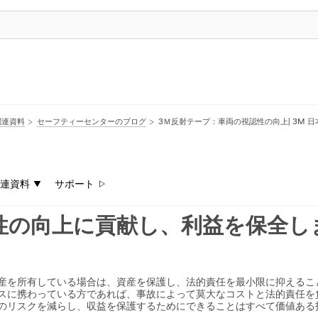
関連資料
セーフティーセンターのブログ
3Ｍ反射テープ：車両の視認性の向上| 3M 日
連資料
サポート
性の向上に貢献し、利益を保全し
産を所有している場合は、資産を保護し、法的責任を最小限に抑えるこ
スに携わっている方であれば、事故によって莫大なコストと法的責任を
のリスクを減らし、収益を保護するためにできることはすべて価値ある