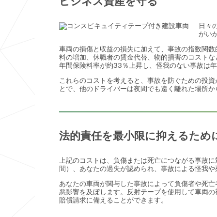
ビジネス資産を守る
日々
がい
車両の損傷と収益の損失に加えて、事故の指数関数
料の増加、休職者の賃金代替、物的損害のコストなど
年間保険料率が約33％上昇し、怪我のない事故は年
これらのコストを考えると、事故を防ぐための投資
とで、他のドライバーは夜間でも遠く離れた場所か
法的責任を最小限に抑えるため
上記のコストは、負傷または死亡につながる事故に
間）、あなたの過失が認められ、事故による怪我や
あなたの車両が関与した事故によって負傷者や死亡
悪影響を及ぼします。反射テープを使用して車両の
賠償請求に備えることができます。