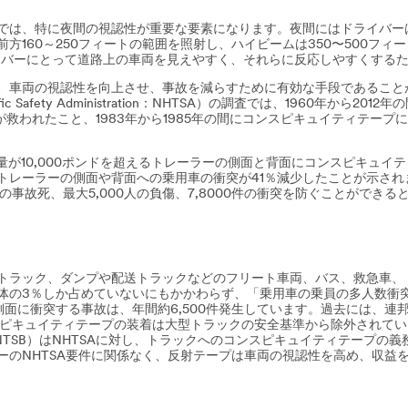
では、特に夜間の視認性が重要な要素になります。夜間にはドライバー
方160～250フィートの範囲を照射し、ハイビームは350〜500フィ
ライバーにとって道路上の車両を見えやすく、それらに反応しやすくする
、車両の視認性を向上させ、事故を減らすために有効な手段であることが
affic Safety Administration：NHTSA）の調査では、1960
が救われたこと、1983年から1985年の間にコンスピキュイティテープ
、重量が10,000ポンドを超えるトレーラーの側面と背面にコンスピキュイ
レーラーの側面や背面への乗用車の衝突が41％減少したことが示されま
の事故死、最大5,000人の負傷、7,8000件の衝突を防ぐことができる
トラック、ダンプや配送トラックなどのフリート車両、バス、救急車、
体の3％しか占めていないにもかかわらず、「乗用車の乗員の多人数衝
面に衝突する事故は、年間約6,500件発生しています。過去には、連
スピキュイティテープの装着は大型トラックの安全基準から除外されてい
afety Board：NTSB）はNHTSAに対し、トラックへのコンスピキュイティ
ーのNHTSA要件に関係なく、反射テープは車両の視認性を高め、収益