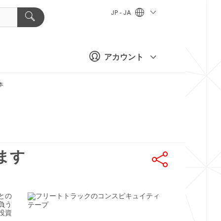
JP - JA
アカウント
本
ます
との
負う
投資