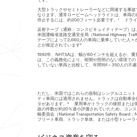
です。
大型トラックやセミトレーラーなどに関連する事故
なります。通常ロービームヘッドライトは、車両の前
停止するには、約200フィート必要です。¹ ド
反射テープ（通称：コンスピキュイティテープ）は
米国運輸省道路交通安全局（National Highway Tr
テープによって2,660人の車両に乗車していた人々
とが推定されています²
1992年、NHTSAは、幅が80インチを超えるか
は、この義務化により、暗闇や照明のない環境でのト
していない車両と比較して、年間191～350人の不慮
ただし、米国ではこれらの規制はシングルユニット
ティ車両には適用されません。トラックは自動車全
タがあります。⁴ 乗用車がトラックの後部または側
故の件数が約20％過小評価されていたため、コン
輸委員会（National Transportation S
フリート車両、トラック単体、または小型トレーラ