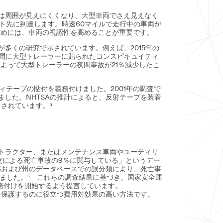
は周囲が見えにくくなり、大型車両でさえ見えなく
ート先に到達します。時速60マイルで走行中の車両が
ためには、車両の視認性を高めることが重要です。
多くの研究で示されています。例えば、2015年の
年から2012年の間に大型トレーラーに貼られたコンスピキュイティ
によって大型トレーラーの夜間事故が21％減少したこ
ティテープの貼付を義務付けました。2001年の調査で
した。NHTSAの推計によると、反射テープを装着
とされています。³
トラクター、またはメンテナンス車両やユーティリ
突による死亡事故の9％に関与している」というデー
邦および州のデータベースでの誤分類により、死亡事
ました。⁵ これらの調査結果に基づき、国家安全運
テープの義務付けを開始するよう提言しています。
を保護するのに役立つ費用対効果の高い方法です。