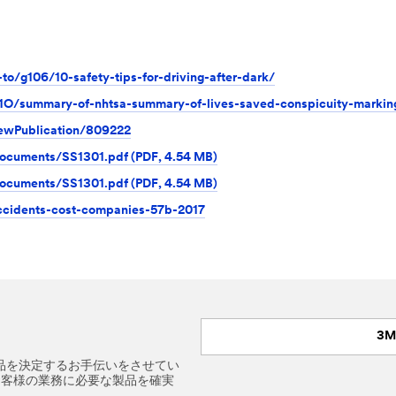
/g106/10-safety-tips-for-driving-after-dark/
/summary-of-nhtsa-summary-of-lives-saved-conspicuity-markings
ViewPublication/809222
Documents/SS1301.pdf (PDF, 4.54 MB)
Documents/SS1301.pdf (PDF, 4.54 MB)
ccidents-cost-companies-57b-2017
3
品を決定するお手伝いをさせてい
お客様の業務に必要な製品を確実