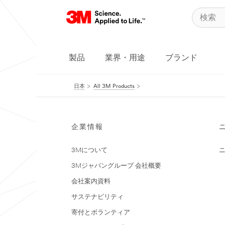
製品
業界・用途
ブランド
日本
All 3M Products
企業情報
3Mについて
3Mジャパングループ 会社概要
会社案内資料
サステナビリティ
寄付とボランティア