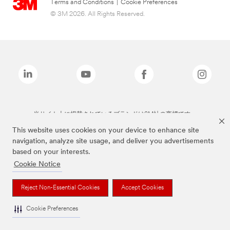
Terms and Conditions
|
Cookie Preferences
© 3M 2026. All Rights Reserved.
当サイト上に掲載されているブランドは3M社の商標です。
This website uses cookies on your device to enhance site
navigation, analyze site usage, and deliver you advertisements
based on your interests.
Cookie Notice
Reject Non-Essential Cookies
Accept Cookies
Cookie Preferences