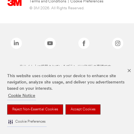
Terms and Conditions
|
Cookie Preferences
© 3M 2026. All Rights Reserved.
当サイト上に掲載されているブランドは3M社の商標です。
This website uses cookies on your device to enhance site
navigation, analyze site usage, and deliver you advertisements
based on your interests.
Cookie Notice
Reject Non-Essential Cookies
Accept Cookies
Cookie Preferences