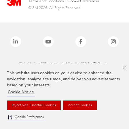
Terms and Conditions
|
Cookie Preferences
© 3M 2026. All Rights Reserved.
当サイト上に掲載されているブランドは3M社の商標です。
This website uses cookies on your device to enhance site
navigation, analyze site usage, and deliver you advertisements
based on your interests.
Cookie Notice
Reject Non-Essential Cookies
Accept Cookies
Cookie Preferences