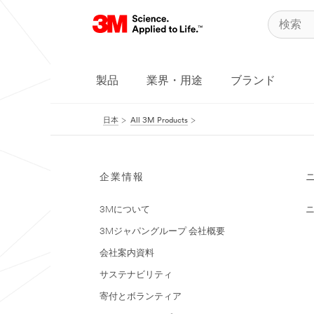
製品
業界・用途
ブランド
日本
All 3M Products
企業情報
3Mについて
3Mジャパングループ 会社概要
会社案内資料
サステナビリティ
寄付とボランティア