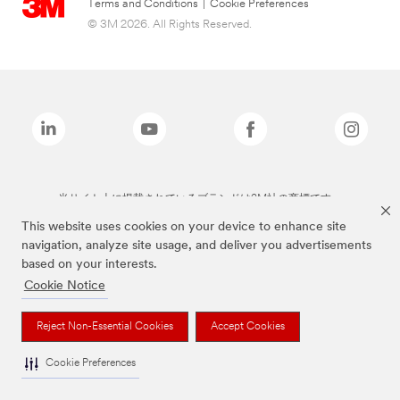
Terms and Conditions
|
Cookie Preferences
© 3M 2026. All Rights Reserved.
当サイト上に掲載されているブランドは3M社の商標です。
This website uses cookies on your device to enhance site
navigation, analyze site usage, and deliver you advertisements
based on your interests.
Cookie Notice
Reject Non-Essential Cookies
Accept Cookies
Cookie Preferences