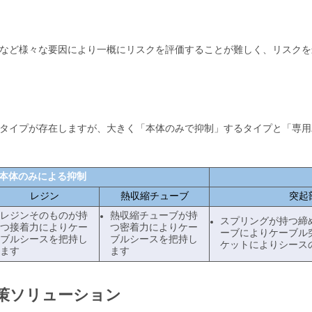
など様々な要因により一概にリスクを評価することが難しく、リスクを
タイプが存在しますが、大きく「本体のみで抑制」するタイプと「専用
本体のみによる抑制
レジン
熱収縮チューブ
突起
レジンそのものが持
熱収縮チューブが持
スプリングが持つ締
つ接着力によりケー
つ密着力によりケー
ーブによりケーブル
ブルシースを把持し
ブルシースを把持し
ケットによりシース
ます
ます
策ソリューション