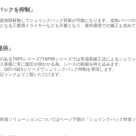
バックを抑制」
追加部材無しでシュリンクバック対策が可能になります。追加パーツの
となる工業用ドライヤーなども不要となり、屋外環境での施工も含めて
提供」
あるT6PSシリーズ/T6PSBシリーズでは常温収縮工法によるシュリ
ス表面に常に面圧が掛かかる為、シースの収縮を抑え込みます。
QST/QS3シリーズでシュリンクバック抑制を実現します。
記リンクよりご覧いただけます。
バック対策ソリューションについてはページ下部の「シュリンクバック対策