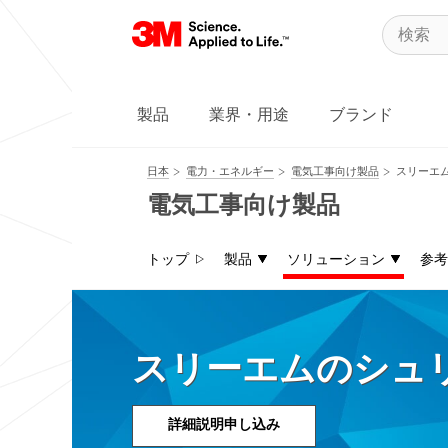
製品
業界・用途
ブランド
日本
電力・エネルギー
電気工事向け製品
スリーエ
電気工事向け製品
トップ
製品
ソリューション
参考
スリーエムのシュ
詳細説明申し込み