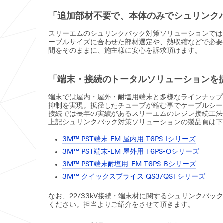
「追加部材不要で、本体のみでシュリンク
スリーエムのシュリンクバック対策ソリューションでは
ーブルサイズに合わせた部材選定や、熱収縮などで必要
間をそのままに、施主様に安心を訴求頂けます。
「端末・接続のトータルソリューションを
端末では屋内・屋外・耐塩用端末と多様なラインナップの
抑制を実現。拡径したチューブが縮む事でケーブルシー
接続では長年の実績があるスリーエムのレジン接続工法、
上記シュリンクバック対策ソリューションの製品頁は下
3M™ PST端末-EM 屋内用 T6PS-Iシリーズ
3M™ PST端末-EM 屋外用 T6PS-Oシリーズ
3M™ PST端末耐塩用-EM T6PS-Bシリーズ
3M™ クイックスプライス QS3/QSTシリーズ
なお、22/33kV接続・端末材に関するシュリンク
ください。担当よりご紹介をさせて頂きます。