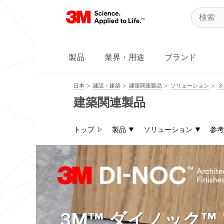
製品
業界・用途
ブランド
日本
建設・建築
建築関連製品
ソリューション
３
建築関連製品
トップ
製品
ソリューション
参考
3M™ ダイノック