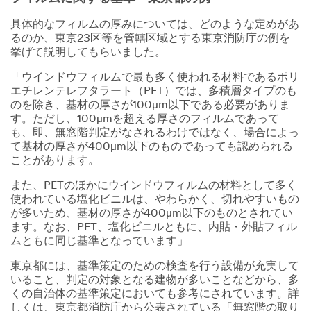
具体的なフィルムの厚みについては、どのような定めがあ
るのか、東京23区等を管轄区域とする東京消防庁の例を
挙げて説明してもらいました。
「ウインドウフィルムで最も多く使われる材料であるポリ
エチレンテレフタラート（PET）では、多積層タイプのも
のを除き、基材の厚さが100µm以下である必要がありま
す。ただし、100µmを超える厚さのフィルムであって
も、即、無窓階判定がなされるわけではなく、場合によっ
て基材の厚さが400µm以下のものであっても認められる
ことがあります。
また、PETのほかにウインドウフィルムの材料として多く
使われている塩化ビニルは、やわらかく、切れやすいもの
が多いため、基材の厚さが400µm以下のものとされてい
ます。なお、PET、塩化ビニルともに、内貼・外貼フィル
ムともに同じ基準となっています」
東京都には、基準策定のための検査を行う設備が充実して
いること、判定の対象となる建物が多いことなどから、多
くの自治体の基準策定においても参考にされています。詳
しくは、東京都消防庁から公表されている「無窓階の取り