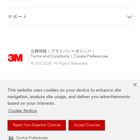
サポート
法務情報
|
プライバシーポリシー
|
Terms and Conditions
|
Cookie Preferences
© 3M 2026. All Rights Reserved.
This website uses cookies on your device to enhance site
navigation, analyze site usage, and deliver you advertisements
based on your interests.
Cookie Notice
当サイト上に掲載されているブランドは3M社の商標です。
Reject Non-Essential Cookies
Accept Cookies
Cookie Preferences