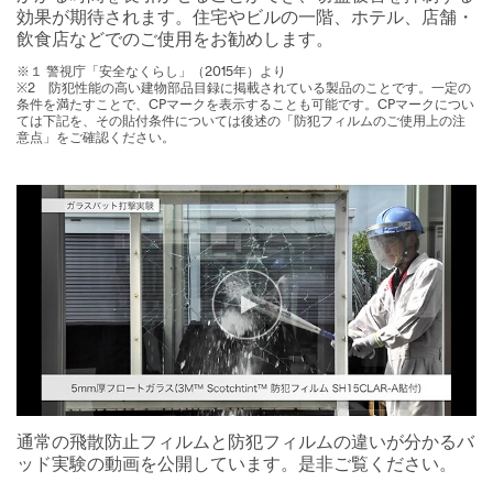
効果が期待されます。住宅やビルの一階、ホテル、店舗・
飲食店などでのご使用をお勧めします。
※１ 警視庁「安全なくらし」（2015年）より
※2 防犯性能の高い建物部品目録に掲載されている製品のことです。一定の
条件を満たすことで、CPマークを表示することも可能です。CPマークについ
ては下記を、その貼付条件については後述の「防犯フィルムのご使用上の注
意点」をご確認ください。
通常の飛散防止フィルムと防犯フィルムの違いが分かるバ
ッド実験の動画を公開しています。是非ご覧ください。