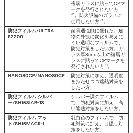
複層ガラスに貼ってCPマ
ークを発行されたい方
※1
。防火設備のガラスに
※2
使用したい方
。
防犯フィルム/ULTRA
耐貫通性能に優れた、建
S2200
物の外観に変化を与えに
くい透明なフィルムで、
防犯対策をしたい方。ガ
ラス厚3mm以上の複層ガ
ラスに貼ってCPマークを
※1
発行されたい方
。
NANO80CP/NANO80CP
防犯対策に加え、透明度
を持たせつつ遮熱対策を
したい方。
防犯フィルム シルバ
シルバー調のフィルム
ー/SH15SIAR-18
で、防犯対策に加え、高
い遮熱対策をしたい方。
防犯フィルム マッ
乳白色のフィルムで、防
ト/SH15MACR-I
犯対策に加え、目隠し対
策をしたい方。