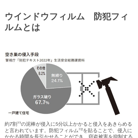
ウインドウフィルム 防犯フィ
ルムとは
Video Transcript
※1
約7割
の泥棒が侵入に5分以上かかると侵入をあきらめる
※2
と言われています。防犯フィルム
を貼ることで、侵入に
かかる時間を長引かせることができ、窃盗被害を抑制する