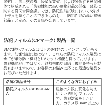
警察庁、国土交通省、経済産業省、および関係する民間団
体で構成される「防犯性能の高い建物部品の開発・普及に
関する官民合同会議」では、防犯性能試験において5分以
上侵入を防ぐことのできるものを、「防犯性能の高い建物
部品」と定め、その目録を公表しています。
防犯フィルム(CPマーク) 製品一覧
3Mの防犯フィルムは以下の6種類のラインアップがあり
ます。防犯性能に差はなく、これらの防犯フィルム製品は
全てが飛散防止機能とUVカット機能も持っております。
防犯機能だけではなく、遮熱機能や目隠し機能を持った製
品もありますので、お客様のお悩みに応じた最適な製品を
お選びいただけます。
名称/製品番号
このような方におすすめ
防犯フィルム/SH15CLAR-
建物の外観に変化を与え
A
にくい透明なフィルム
で、防犯対策をしたい
方。ガラス厚3mm以上の