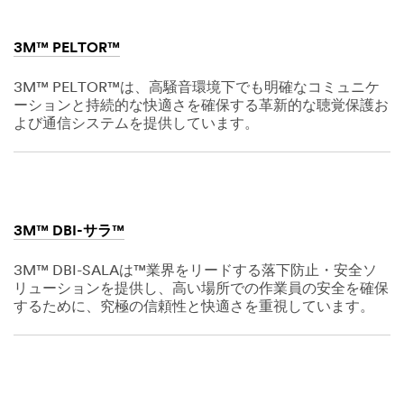
3M™ PELTOR™
3M™ PELTOR™は、高騒音環境下でも明確なコミュニケ
ーションと持続的な快適さを確保する革新的な聴覚保護お
よび通信システムを提供しています。
Dec
1,
1901
3M™ DBI-サラ™
3M™ DBI-SALAは™業界をリードする落下防止・安全ソ
リューションを提供し、高い場所での作業員の安全を確保
するために、究極の信頼性と快適さを重視しています。
Dec
1,
1901