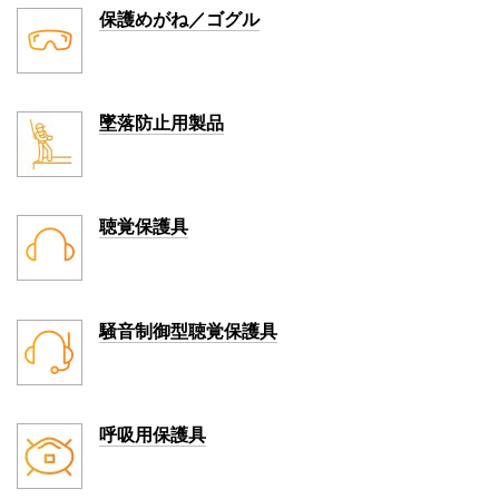
保護めがね／ゴグル
墜落防止用製品
聴覚保護具
騒音制御型聴覚保護具
呼吸用保護具