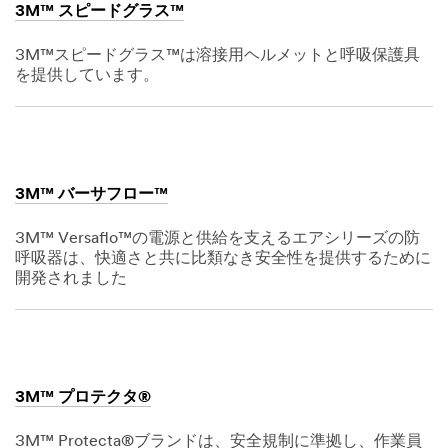
3M™ スピードグラス™
3M™スピードグラス™は溶接用ヘルメットと呼吸保護具
を提供しています。
Dec
1,
1901
3M™ バーサフロー™
3M™ Versaflo™の電源と供給を支えるエアシリーズの防
呼吸器は、快適さと共に比類なき安全性を提供するために
開発されました
Dec
1,
1901
3M™ プロテクタ®
3M™ Protecta®ブランドは、安全規制に準拠し、作業員