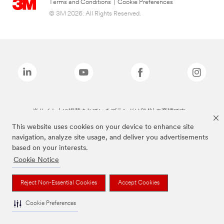
Terms and Conditions
|
Cookie Preferences
© 3M 2026. All Rights Reserved.
当サイト上に掲載されているブランドは3M社の商標です。
This website uses cookies on your device to enhance site
navigation, analyze site usage, and deliver you advertisements
based on your interests.
Cookie Notice
Reject Non-Essential Cookies
Accept Cookies
Cookie Preferences