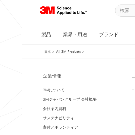
製品
業界・用途
ブランド
日本
All 3M Products
企業情報
3Mについて
3Mジャパングループ 会社概要
会社案内資料
サステナビリティ
寄付とボランティア