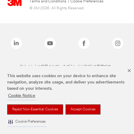
Terms and Conditions
|
Cookie Preferences
© 3M 2026. All Rights Reserved.
当サイト上に掲載されているブランドは3M社の商標です。
This website uses cookies on your device to enhance site
navigation, analyze site usage, and deliver you advertisements
based on your interests.
Cookie Notice
Reject Non-Essential Cookies
Accept Cookies
Cookie Preferences