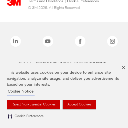
Terms and Conditions
|
Cookie Preferences
© 3M 2026. All Rights Reserved.
当サイト上に掲載されているブランドは3M社の商標です。
This website uses cookies on your device to enhance site
navigation, analyze site usage, and deliver you advertisements
based on your interests.
Cookie Notice
Reject Non-Essential Cookies
Accept Cookies
Cookie Preferences