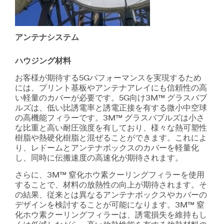
アンテナシステム
ハウジング材料
お客様が期待する5Gパフォーマンスを実現するため
には、プリント基板やアンテナアレイにも信頼性の高
い軽量のカバーが必要です。5G向け3M™ グラスバブ
ルズは、低い比誘電率と誘電正接を有する微小中空球
の高機能フィラーです。3M™ グラスバブルズは小さ
な比重と高い耐圧強度を有しており、様々な熱可塑性
樹脂や熱硬化樹脂と混ぜることができます。これによ
り、レドームとアンテナボックスのカバーを軽量化
し、同時に伝搬速度の高速化が期待されます。
さらに、3M™ 窒化ホウ素クーリングフィラーを使用
することで、材料の放熱性の向上が期待されます。そ
の結果、従来とは異なるアンテナボックスやカバーの
デザインを検討することが可能になります。3M™ 窒
化ホウ素クーリングフィラーは、誘電損失を維持もし