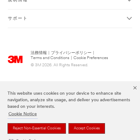
規制情報
サポート
法務情報
|
プライバシーポリシー
|
Terms and Conditions
|
Cookie Preferences
© 3M 2026. All Rights Reserved.
This website uses cookies on your device to enhance site
navigation, analyze site usage, and deliver you advertisements
based on your interests.
Cookie Notice
当サイト上に掲載されているブランドは3M社の商標です。
Reject Non-Essential Cookies
Accept Cookies