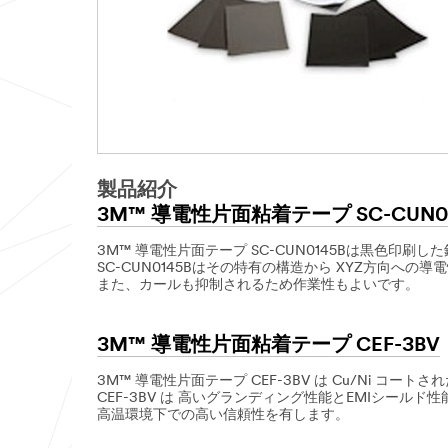
製品紹介
3M™ 導電性片面粘着テープ SC-CUN01
3M™ 導電性片面テープ SC-CUN0145Bは黒色
SC-CUN0145Bはその特有の構造から XYZ方向
また、カールも抑制されるため作業性もよいです。
3M™ 導電性片面粘着テープ CEF-3BV
3M™ 導電性片面テープ CEF-3BV は Cu/Ni 
CEF-3BV は 高いグランディング性能とEMIシールド
高温環境下での高い信頼性を有します。