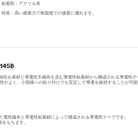
粘着剤：アクリル系
特長：高い接着力で狭面積での接着に優れます。
45B
印刷した銅箔を基材と導電性不織布を含む導電性粘着材から構成される導電性
への導電性がよく、小面積への貼り付けでも安定して導通を維持することが可
コートされた電性織布と導電性粘着材によって構成される導電性テープです。
性能をもちます。