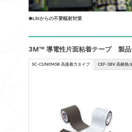
●LSIからの不要輻射対策
3M™ 導電性片面粘着テープ 製品
SC-CUN0145B 高接着力タイプ
CEF-3BV 高耐熱