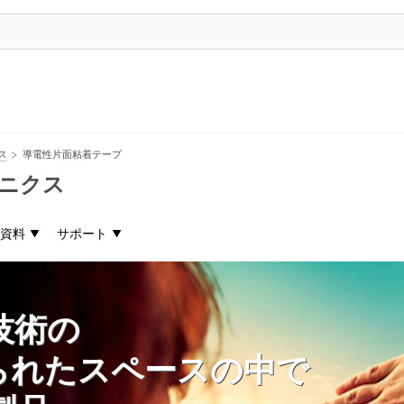
ス
導電性片面粘着テープ
ニクス
資料
サポート
技術の
られたスペースの中で