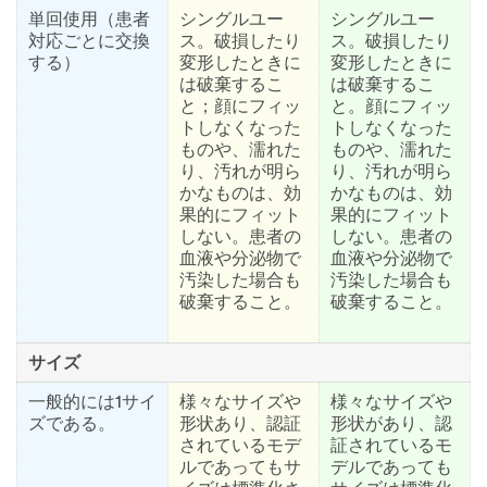
単回使用（患者
シングルユー
シングルユー
対応ごとに交換
ス。破損したり
ス。破損したり
する）
変形したときに
変形したときに
は破棄するこ
は破棄するこ
と；顔にフィッ
と。顔にフィッ
トしなくなった
トしなくなった
ものや、濡れた
ものや、濡れた
り、汚れが明ら
り、汚れが明ら
かなものは、効
かなものは、効
果的にフィット
果的にフィット
しない。患者の
しない。患者の
血液や分泌物で
血液や分泌物で
汚染した場合も
汚染した場合も
破棄すること。
破棄すること。
サイズ
一般的には1サイ
様々なサイズや
様々なサイズや
ズである。
形状あり、認証
形状があり、認
されているモデ
証されているモ
ルであってもサ
デルであっても