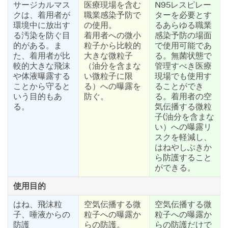
サージカルマス
医療現場を含む
N95レスピレー
クは、着用者が
職業感染予防で
ターを必要とす
環境中に放出す
の使用。
るあらゆる職業
る汚染を防ぐ目
着用者への微小
感染予防の場面
的がある。ま
粒子から比較的
で使用可能であ
た、着用者が比
大きな微粒子
る。無菌状態で
較的大きな飛沫
（油分を含まな
管理すべき医療
や体液曝露する
い微粒子に限
現場でも使用す
ことから守ると
る）への曝露を
ることができ
いう目的もあ
防ぐ。
る。着用者の空
る。
気伝播する微粒
子(油分を含まな
い）への曝露リ
スクを軽減し、
はねやしぶきか
ら防護すること
ができる。
使用目的
はね、飛沫粒
空気伝播する微
空気伝播する微
子、唾液からの
粒子への曝露か
粒子への曝露か
防護
らの防護。
らの防護だけで