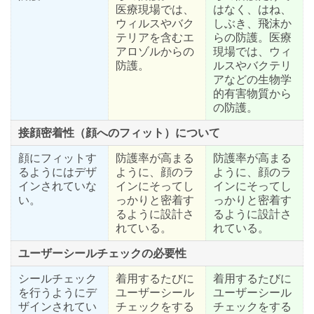
医療現場では、
はなく、はね、
ウィルスやバク
しぶき、飛沫か
テリアを含むエ
らの防護。医療
アロゾルからの
現場では、ウィ
防護。
ルスやバクテリ
アなどの生物学
的有害物質から
の防護。
接顔密着性（顔へのフィット）について
顔にフィットす
防護率が高まる
防護率が高まる
るようにはデザ
ように、顔のラ
ように、顔のラ
インされていな
インにそってし
インにそってし
い。
っかりと密着す
っかりと密着す
るように設計さ
るように設計さ
れている。
れている。
ユーザーシールチェックの必要性
シールチェック
着用するたびに
着用するたびに
を行うようにデ
ユーザーシール
ユーザーシール
ザインされてい
チェックをする
チェックをする