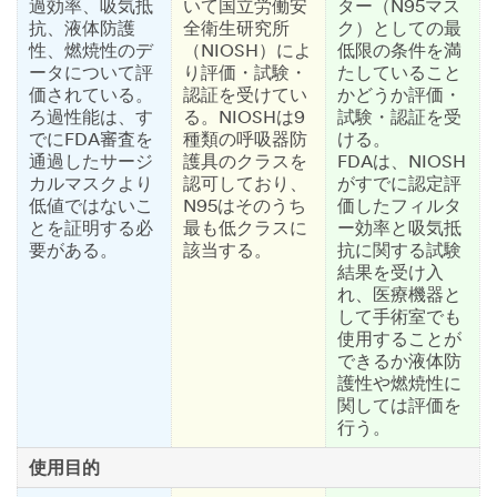
過効率、吸気抵
いて国立労働安
ター（N95マス
抗、液体防護
全衛生研究所
ク）としての最
性、燃焼性のデ
（NIOSH）によ
低限の条件を満
ータについて評
り評価・試験・
たしていること
価されている。
認証を受けてい
かどうか評価・
ろ過性能は、す
る。NIOSHは9
試験・認証を受
でにFDA審査を
種類の呼吸器防
ける。
通過したサージ
護具のクラスを
FDAは、NIOSH
カルマスクより
認可しており、
がすでに認定評
低値ではないこ
N95はそのうち
価したフィルタ
とを証明する必
最も低クラスに
ー効率と吸気抵
要がある。
該当する。
抗に関する試験
結果を受け入
れ、医療機器と
して手術室でも
使用することが
できるか液体防
護性や燃焼性に
関しては評価を
行う。
使用目的