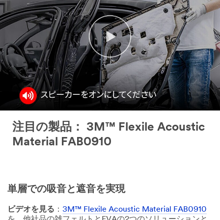
注目の製品： 3M™ Flexile Acoustic
Material FAB0910​
単層での吸音と遮音を実現​
ビデオを見る
：
3M™ Flexile Acoustic Material FAB0910
を、他社品の雑フェルトとEVAの2つのソリューションと