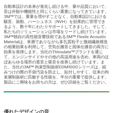
自動車設計の未来が進化し続ける中、量や品質において、
音は外観や機能性と同じくらい重要になってきています。
3M™では、重量を増やすことなく、自動車設計における
騒音、振動、ハーシュネス（NVH）を効果的に管理でき
るよう、数十年にわたりサポートしてきました。そして、
私たちのソリューションは市場をリードし続けています。
3M™独自の高性能音響技術である3M™ Flexile Acoustic
Materialは、単層でありながら多孔質粒子と微細繊維構造
の相乗効果を利用して、空気伝搬音と固体伝播音の両方に
効果を発揮します。当社のThinsulate™ブランドを通じ
て、エンジンサイドやその他の高温用途を含め、車両のほ
ぼあらゆる場所の遮音と吸音を改善し続けています。ま
た、当社の3M™ 拘束型制振材EDM1000シリーズは、組
みつけの際の手袋汚染を防止し、貼付しやすく、従来の拘
束層制振材に匹敵する性能を、半分の重量で提供します。
製品にご興味をお持ちの方は、ぜひ詳細をご覧ください。
優れたデザインの音