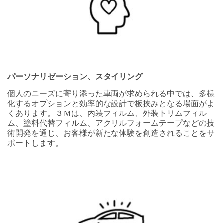
Country/Re
gion
Select One
Zip
Code
パーソナリゼーション、スタイリング
個人のニーズに寄り添った車両が求められる中では、多様
化するオプションと効率的な設計で板挟みとなる場面がよ
Company
くあります。３Ｍは、内装フィルム、外装トリムフィル
Type
ム、塗料代替フィルム、アクリルフォームテープなどの技
Select One
術開発を通じ、お客様が新たな体験を創造されることをサ
ポートします。
Job
Role
(Optional)
Select One
Inquiry
O