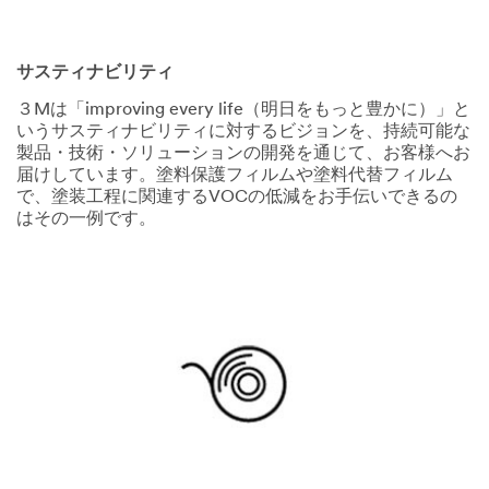
サスティナビリティ
SUBMIT
O
３Mは「improving every life（明日をもっと豊かに）」と
t
いうサスティナビリティに対するビジョンを、持続可能な
h
Thank
Our
製品・技術・ソリューションの開発を通じて、お客様へお
e
You
Apologies...
届けしています。塗料保護フィルムや塗料代替フィルム
r
で、塗装工程に関連するVOCの低減をお手伝いできるの
D
Your
An
はその一例です。
e
form
error
s
was
has
i
submitted
occurred
g
successfully!
while
n
submitting.
C
Please
h
try
a
again
l
later...
l
e
n