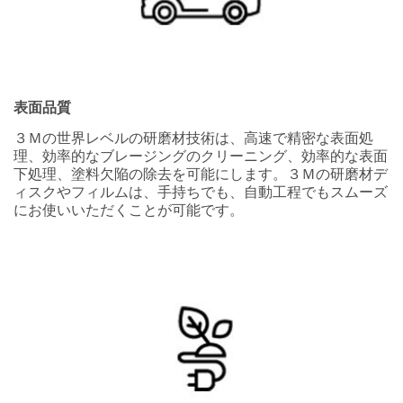
Type
t
(Optional)
h
Select One
e
r
J
Area
o
表面品質
of
b
Application
３Ｍの世界レベルの研磨材技術は、高速で精密な表面処
R
理、効率的なブレージングのクリーニング、効率的な表面
Select One
o
下処理、塗料欠陥の除去を可能にします。３Ｍの研磨材デ
l
ィスクやフィルムは、手持ちでも、自動工程でもスムーズ
e
Design
にお使いいただくことが可能です。
(
Challe
O
nge
p
(Hold [Ctrl]
t
key to select
i
multiple
o
options)
n
a
l
)