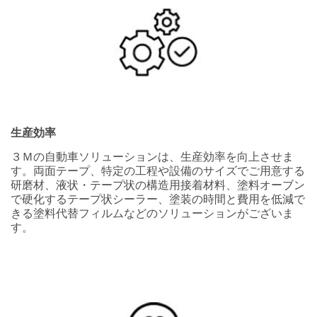
Describe
your
Challenge or
Application
生産効率
３Ｍの自動車ソリューションは、生産効率を向上させま
す。両面テープ、特定の工程や設備のサイズでご用意する
Company
研磨材、液状・テープ状の構造用接着材料、塗料オーブン
Name
で硬化するテープ状シーラー、塗装の時間と費用を低減で
きる塗料代替フィルムなどのソリューションがございま
す。
Business
Phone
Number