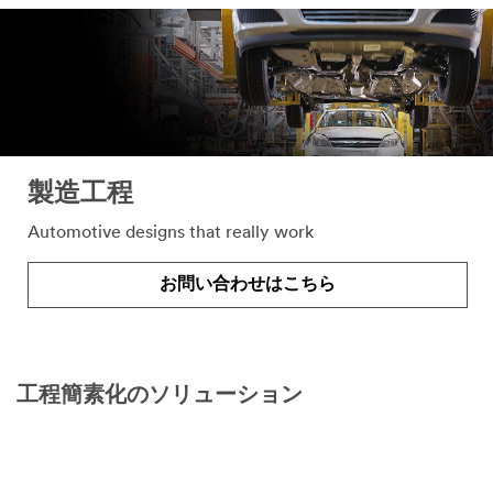
Close
All fields are
required
unless
indicated
製造工程
optional
Business
Automotive designs that really work
Email
Address
お問い合わせはこちら
First Name
工程簡素化のソリューション
Last Name