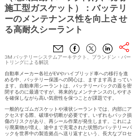
施工型ガスケット）：バッテリ
ーのメンテナンス性を向上させ
る高耐久シーラント
3M バッテリーシステムアーキテクト、ブランドン・バー
トリングによる解説
自動車メーカー各社がEVやハイブリッド車への移行を進
める中、バッテリー保護への関心は、ますます高まってい
ます。自動車用シーラントは、バッテリーパックの蓋を密
閉するのに最適ですが、将来的なメンテナンスのしやすさ
を確保しながら高い気密性を保つことが課題です。
一般的なゴムガスケットや液状シーラントでは、内部にア
クセスする際、破壊や切断が必要です。いずれもパック損
傷のリスクがあり、再シール作業が発生します。これによ
り廃棄物が増え、途中まで充電された状態のバッテリーパ
ックを世界中の製造拠点へ送り返すという、長大なプロセ